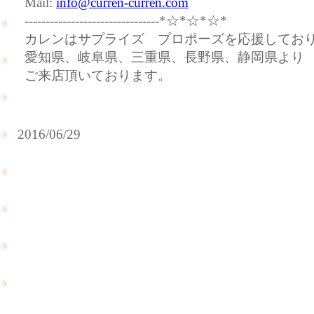
Mail:
info@curren-curren.com
--------------------------------*☆*☆*☆*
カレンはサプライズ プロポーズを応援してお
愛知県、岐阜県、三重県、長野県、静岡県より
ご来店頂いております。
2016/06/29
週
6
末
月
も
も
た
た
く
く
さ
さ
ん
ん
の
の
ご
お
来
客
店
様
あ
PageTop
の
り
笑
が
顔
と
を
う