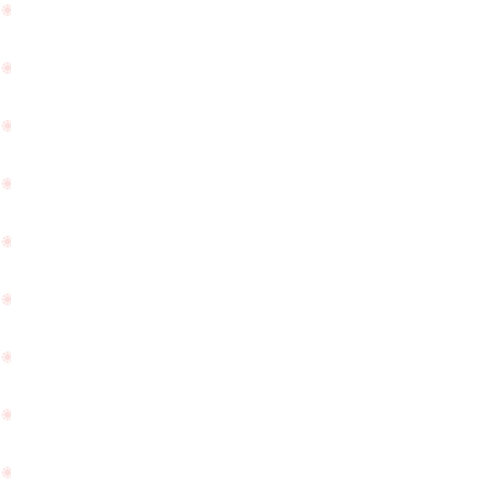
頂
ご
き
ざ
ま
い
し
ま
た
し
☆
た
☆