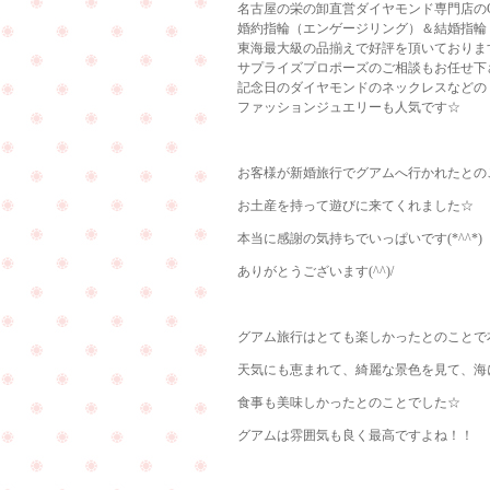
名古屋の栄の卸直営ダイヤモンド専門店のCu
婚約指輪（エンゲージリング）＆結婚指輪
東海最大級の品揃えで好評を頂いておりま
サプライズプロポーズのご相談もお任せ下
記念日のダイヤモンドのネックレスなどの
ファッションジュエリーも人気です☆
お客様が新婚旅行でグアムへ行かれたとの
お土産を持って遊びに来てくれました☆
本当に感謝の気持ちでいっぱいです(*^^*)
ありがとうございます(^^)/
グアム旅行はとても楽しかったとのことで
天気にも恵まれて、綺麗な景色を見て、海に入
食事も美味しかったとのことでした☆
グアムは雰囲気も良く最高ですよね！！