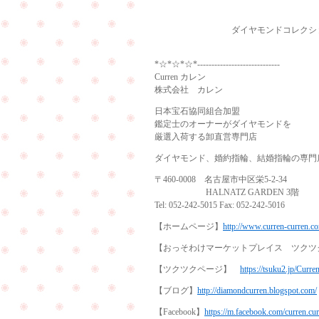
ダイヤモンドコレクション
*☆*☆*☆*-----------------------------
Curren カレン
株式会社 カレン
日本宝石協同組合加盟
鑑定士のオーナーがダイヤモンドを
厳選入荷する卸直営専門店
ダイヤモンド、婚約指輪、結婚指輪の専門
〒460-0008 名古屋市中区栄5-2-34
HALNATZ GARDEN 3階
Tel: 052-242-5015 Fax: 052-242-5016
【ホームページ】
http://www.curren-curren.c
【おっそわけマーケットプレイス ツク
【ツクツクページ】
https://tsuku2.jp/Curre
【ブログ】
http://diamondcurren.blogspot.com/
【Facebook】
https://m.facebook.com/curren.cu