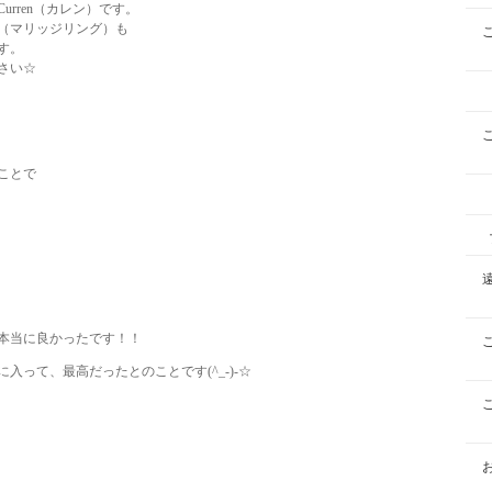
rren（カレン）です。
（マリッジリング）も
す。
さい☆
ことで
本当に良かったです！！
って、最高だったとのことです(^_-)-☆