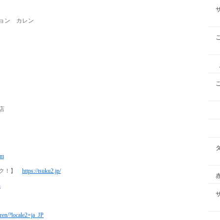
 カレン
店
om
ツク！】
https://tsuku2.jp/
n
rren/?locale2=ja_JP