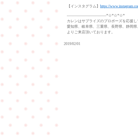
【インスタグラム】
https://www.instagram.co
--------------------------------*☆*☆*☆*
カレンはサプライズのプロポーズを応援し
愛知県、岐阜県、三重県、長野県、静岡県
よりご来店頂いております。
2019/02/01
遠
距
離
プ
恋
ロ
愛
ポ
を
ー
さ
ズ
れ
の
て
相
い
談
る
が
カ
し
ッ
た
プ
い
PageTop
ル
と
様
ご
に
来
ご
店
来
を