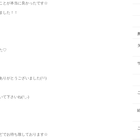
ことが本当に良かったです☆
ました！！
た♡
りがとうございました(^^)
下さいね(^_-)
どでお待ち致しております☆