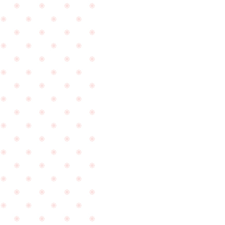
店
頂
を
き
頂
ま
き
し
ま
た
し
☆
た
☆