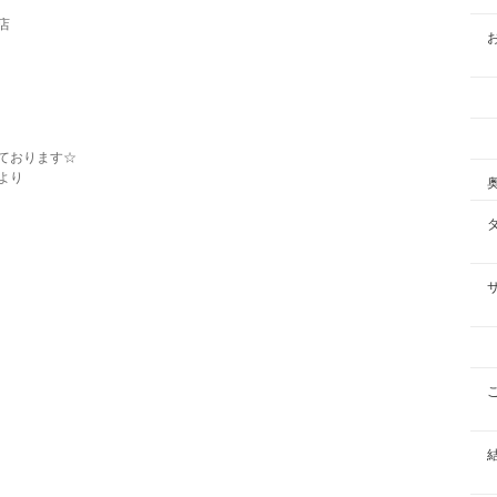
店
ております☆
より