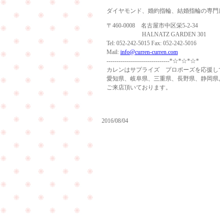
ダイヤモンド、婚約指輪、結婚指輪の専門
〒460-0008 名古屋市中区栄5-2-34
HALNATZ GARDEN 301
Tel: 052-242-5015 Fax: 052-242-5016
Mail:
info@curren-curren.com
--------------------------------*☆*☆*☆*
カレンはサプライズ プロポーズを応援し
愛知県、岐阜県、三重県、長野県、静岡県
ご来店頂いております。
2016/08/04
7
月
大変
も
勝手
ご
なが
来
ら、
店
8月
あ
13日
り
～15
が
日を
PageTop
と
夏季
う
休暇
ご
とさ
ざ