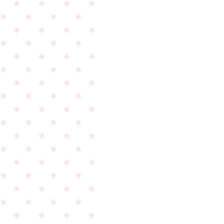
せて
い
頂き
ま
ま
し
す。
た
☆