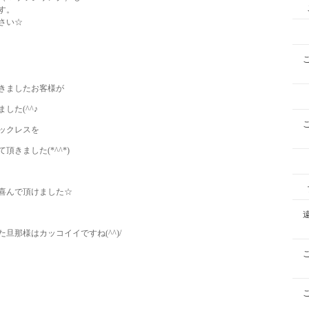
す。
さい☆
きましたお客様が
た(^^♪
ックレスを
きました(*^^*)
喜んで頂けました☆
那様はカッコイイですね(^^)/