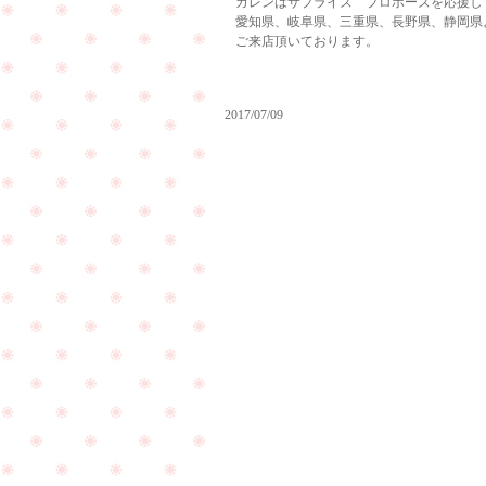
カレンはサプライズ プロポーズを応援し
愛知県、岐阜県、三重県、長野県、静岡県
ご来店頂いております。
2017/07/09
は
る
ば
る
本日、
福
久屋大
井
通公園
県
はイベ
よ
ントを
り
開催し
ご
PageTop
ていま
来
すの
店
で、ご
を
注意下
頂
さいま
き
せ！！
ま
し
た
☆