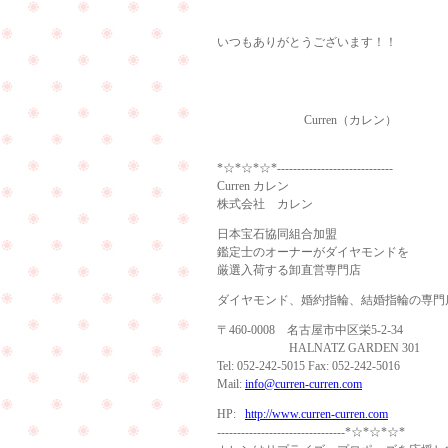
いつもありがとうございます！！
Curren（カレン）
*☆*☆*☆*-----------------------------
Curren カレン
株式会社 カレン
日本宝石協同組合加盟
鑑定士のオーナーがダイヤモンドを
厳選入荷する卸直営専門店
ダイヤモンド、婚約指輪、結婚指輪の専門
〒460-0008 名古屋市中区栄5-2-34
HALNATZ GARDEN 301
Tel: 052-242-5015 Fax: 052-242-5016
Mail:
info@curren-curren.com
HP:
http://www.curren-curren.com
--------------------------------*☆*☆*☆*