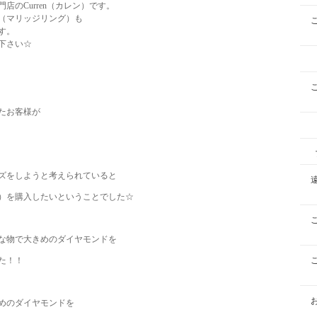
のCurren（カレン）です。
（マリッジリング）も
す。
下さい☆
たお客様が
ズをしようと考えられていると
）を購入したいということでした☆
な物で大きめのダイヤモンドを
た！！
めのダイヤモンドを