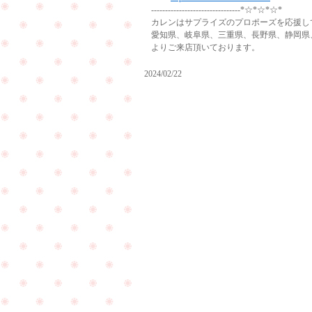
--------------------------------*☆*☆*☆*
カレンはサプライズのプロポーズを応援し
愛知県、岐阜県、三重県、長野県、静岡県
よりご来店頂いております。
2024/02/22
サ
プ
ラ
イ
赤
ズ
ち
プ
ゃ
ロ
ん
ポ
を
ー
連
ズ
れ
大
て
成
ご
PageTop
功
来
の
店
ご
下
報
さ
告
い
を
ま
頂
し
き
た
ま
☆
し