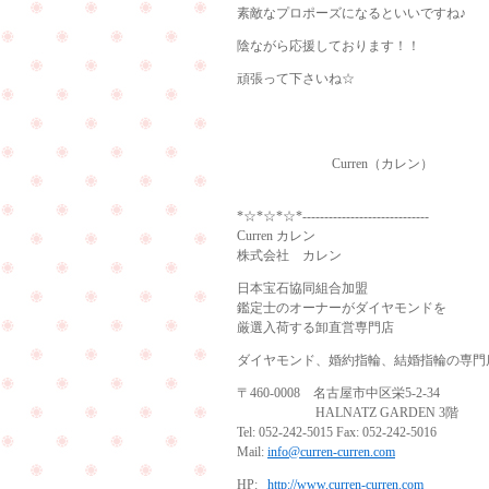
素敵なプロポーズになるといいですね♪
陰ながら応援しております！！
頑張って下さいね☆
Curren（カレン）
*☆*☆*☆*-----------------------------
Curren カレン
株式会社 カレン
日本宝石協同組合加盟
鑑定士のオーナーがダイヤモンドを
厳選入荷する卸直営専門店
ダイヤモンド、婚約指輪、結婚指輪の専門
〒460-0008 名古屋市中区栄5-2-34
HALNATZ GARDEN 3階
Tel: 052-242-5015 Fax: 052-242-5016
Mail:
info@curren-curren.com
HP:
http://www.curren-curren.com