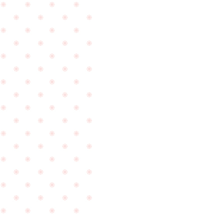
に
店
ご
下
来
さ
店
い
を
ま
頂
し
き
た
ま
☆
し
た
☆