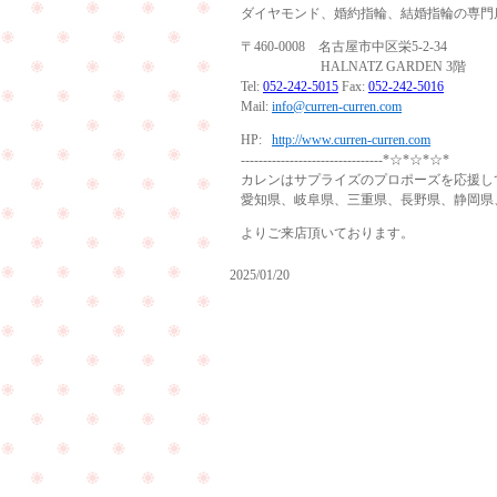
ダイヤモンド、婚約指輪、結婚指輪の専門
〒460-0008 名古屋市中区栄5-2-34
HALNATZ GARDEN 3階
Tel:
052-242-5015
Fax:
052-242-5016
Mail:
info@curren-curren.com
HP:
http://www.curren-curren.com
--------------------------------*☆*☆*☆*
カレンはサプライズのプロポーズを応援し
愛知県、岐阜県、三重県、長野県、静岡県
よりご来店頂いております。
2025/01/20
遠
距
離
赤
恋
ち
愛
ゃ
中
ん
の
を
カ
連
ッ
れ
プ
て
ル
ご
様
PageTop
来