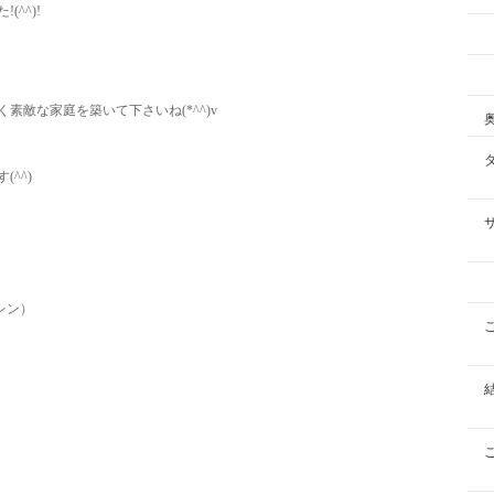
^^)!
敵な家庭を築いて下さいね(*^^)v
^^)
ン）