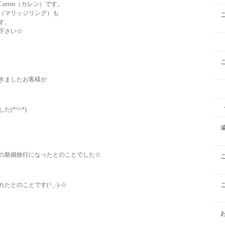
rren（カレン）です。
（マリッジリング）も
す。
下さい☆
きましたお客様が
(*^^*)
の新婚旅行になったとのことでした☆
とのことです(^_-)-☆