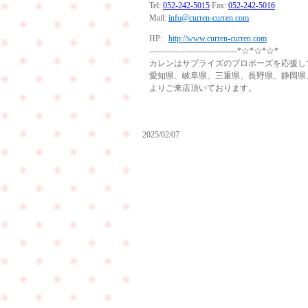
Tel:
052-242-5015
Fax:
052-242-5016
Mail:
info@curren-curren.com
HP:
http://www.curren-curren.com
--------------------------------*☆*☆*☆*
カレンはサプライズのプロポーズを応援し
愛知県、岐阜県、三重県、長野県、静岡県
よりご来店頂いております。
2025/02/07
お
母
様
の
リ
弟
ン
様
グ
を
の
ご
リ
紹
フ
介
ォ
し
ー
PageTop
て
ム
頂
で
き
ご
ま
来