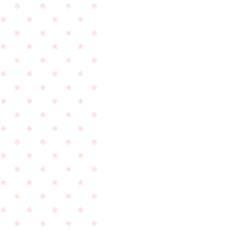
し
店
た
下
☆
さ
い
ま
し
た
☆