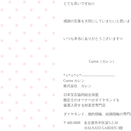
とても良いですね☆
感謝の言葉を大切にしていきたいと思います!(
いつも本当にありがとうございます☆
Curren（カレン）
*☆*☆*☆*-----------------------------
Curren カレン
株式会社 カレン
日本宝石協同組合加盟
鑑定士のオーナーがダイヤモンドを
厳選入荷する卸直営専門店
ダイヤモンド、婚約指輪、結婚指輪の専門
〒460-0008 名古屋市中区栄5-2-34
HALNATZ GARDEN 3階