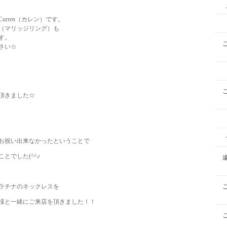
rren（カレン）です。
（マリッジリング）も
す。
さい☆
頂きました☆
とお祝い出来なかったということで
とでした(^^♪
ラチナのネックレスを
様と一緒にご来店を頂きました！！