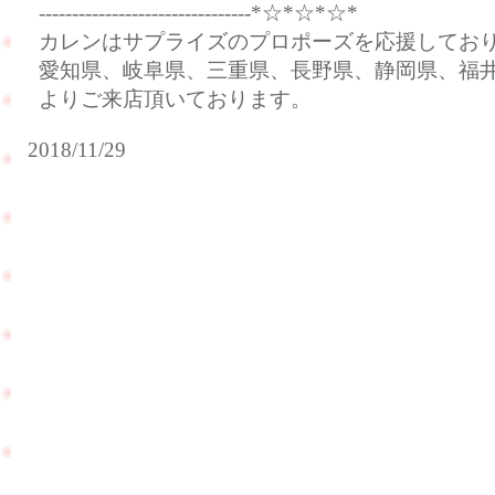
--------------------------------*☆*☆*☆*
カレンはサプライズのプロポーズを応援してお
愛知県、岐阜県、三重県、長野県、静岡県、福
よりご来店頂いております。
2018/11/29
ご
結
婚
30
富
周
山
年
県
の
よ
お
り
祝
ご
い
来
で
店
PageTop
ご
を
来
頂
店
き
を
ま
頂
し
き
た
ま
☆
し
た