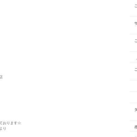
店
ております☆
より