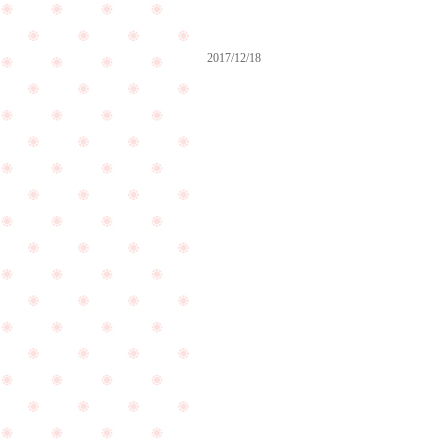
2017/12/18
サ
プ
ラ
イ
ズ
プ
ロ
ポ
結婚指
ー
輪の費
ズ
用負担
の
につい
PageTop
成
てご質
功
問を頂
報
きまし
告
た！！
を
頂
き
ま
し
た
☆