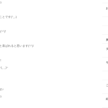
☆
です(^_-)
^)!
ばれると思います(^^)/
！
 _)>
せ♪
☆