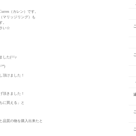
rren（カレン）です。
（マリッジリング）も
す。
さい☆
た(^^♪
*)
し頂けました！
げ頂きました！
ちに買える」と
と品質の物を購入出来たと