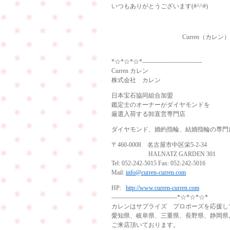
いつもありがとうございます(#^^#)
Curren（カレン）
*☆*☆*☆*-----------------------------
Curren カレン
株式会社 カレン
日本宝石協同組合加盟
鑑定士のオーナーがダイヤモンドを
厳選入荷する卸直営専門店
ダイヤモンド、婚約指輪、結婚指輪の専門
〒460-0008 名古屋市中区栄5-2-34
HALNATZ GARDEN 301
Tel: 052-242-5015 Fax: 052-242-5016
Mail:
info@curren-curren.com
HP:
http://www.curren-curren.com
--------------------------------*☆*☆*☆*
カレンはサプライズ プロポーズを応援し
愛知県、岐阜県、三重県、長野県、静岡県
ご来店頂いております。