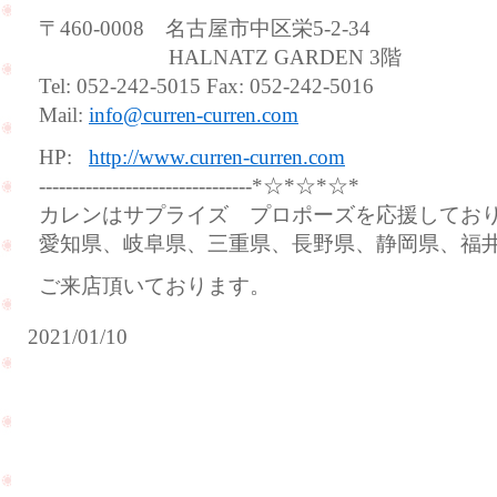
〒460-0008 名古屋市中区栄5-2-34
HALNATZ GARDEN 3階
Tel: 052-242-5015 Fax: 052-242-5016
Mail:
info@curren-curren.com
HP:
http://www.curren-curren.com
--------------------------------*☆*☆*☆*
カレンはサプライズ プロポーズを応援してお
愛知県、岐阜県、三重県、長野県、静岡県、福
ご来店頂いております。
2021/01/10
ご
結
結
納
婚
が
式
無
前
事
に
に
ク
終
リ
わ