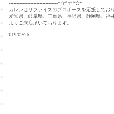
--------------------------------*☆*☆*☆*
カレンはサプライズのプロポーズを応援してお
愛知県、岐阜県、三重県、長野県、静岡県、福
よりご来店頂いております。
2019/09/26
ダ
イ
ヤ
モ
ン
ド
の
久屋
ネ
大通
ッ
公園
ク
はイ
レ
ベン
ス
トを
を
PageTop
開催
お
して
作
おり
り
ま
さ
す！
せ
て
頂