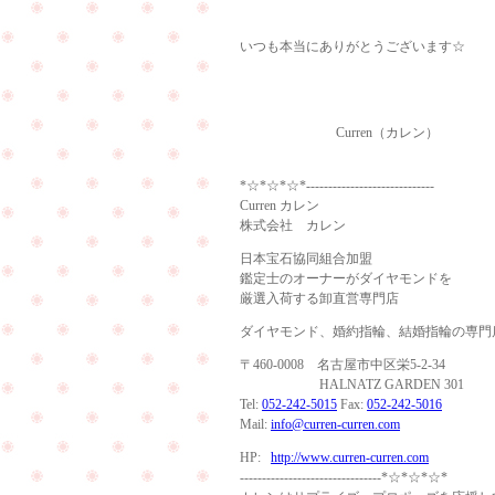
いつも本当にありがとうございます☆
Curren（カレン）
*☆*☆*☆*-----------------------------
Curren カレン
株式会社 カレン
日本宝石協同組合加盟
鑑定士のオーナーがダイヤモンドを
厳選入荷する卸直営専門店
ダイヤモンド、婚約指輪、結婚指輪の専門
〒460-0008 名古屋市中区栄5-2-34
HALNATZ GARDEN 301
Tel:
052-242-5015
Fax:
052-242-5016
Mail:
info@curren-curren.com
HP:
http://www.curren-curren.com
--------------------------------*☆*☆*☆*