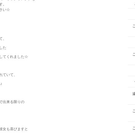
す。
さい☆
て、
した
してくれました☆
れていて、
♪
で出来る限りの
彼女も喜びますと