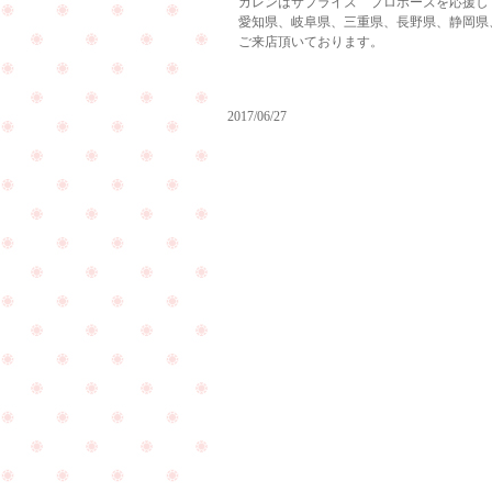
カレンはサプライズ プロポーズを応援し
愛知県、岐阜県、三重県、長野県、静岡県
ご来店頂いております。
2017/06/27
週
末
ご
も
結
沢
婚
山
記
の
念
お
日
客
に
様
ご
の
来
PageTop
ご
店
来
を
店
頂
を
き
頂
ま
き
し
ま
た
し
☆
た
☆