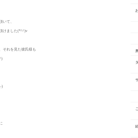
頂いて、
ました(*^^)v
、それを見た彼氏様も
)
)
に