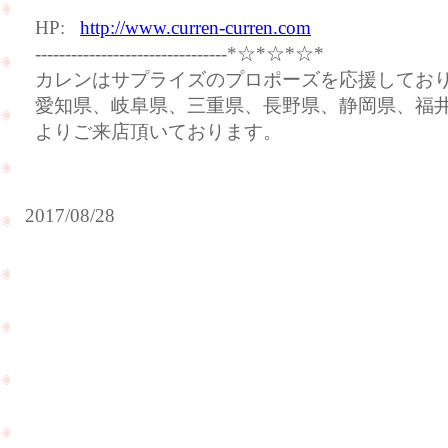
HP:
http://www.curren-curren.com
--------------------------------*☆*☆*☆*
カレンはサプライズのプロポーズを応援してお
愛知県、岐阜県、三重県、長野県、静岡県、福
よりご来店頂いております。
2017/08/28
ご
結
納
を
さ
れ
る
お
本
客
日、
様
「日
の
本ど
ご
真ん
家
中祭
PageTop
族
り」