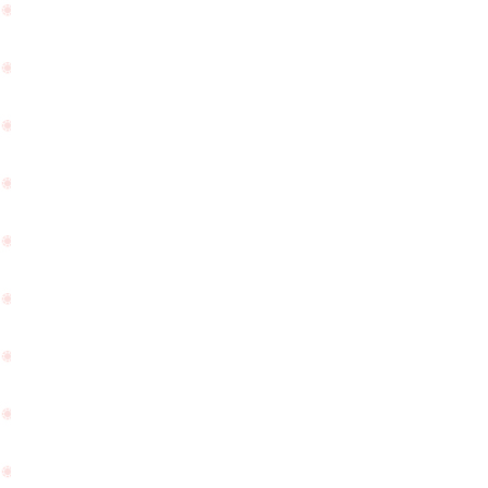
婚10
様
周年
が
（ス
ご
ウィ
結
ート
納
テ
を
ン）
さ
の記
れ
念で
た
ダイ
PageTop
と
ヤモ
ご
ンド
報
のネ
告
ック
を
レス
頂
をご
き
購入
ま
頂き
し
まし
た
た☆
☆