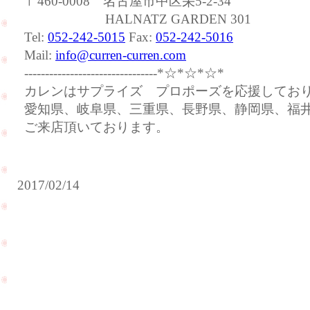
〒460-0008 名古屋市中区栄5-2-34
HALNATZ GARDEN 301
Tel:
052-242-5015
Fax:
052-242-5016
Mail:
info@curren-curren.com
--------------------------------*☆*☆*☆*
カレンはサプライズ プロポーズを応援してお
愛知県、岐阜県、三重県、長野県、静岡県、福
ご来店頂いております。
2017/02/14
サ
プ
ス
ラ
ウ
イ
ィ
ズ
ー
プ
ト
ロ
テ
ポ
ン
ー
の
ズ
記
大
念