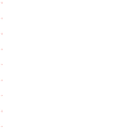
成
日
PageTop
功
に
の
ご
ご
来
報
店
告
を
を
頂
頂
き
き
ま
ま
し
し
た
た
☆
☆