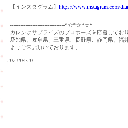
【インスタグラム】
https://www.instagram.com/dia
--------------------------------*☆*☆*☆*
カレンはサプライズのプロポーズを応援してお
愛知県、岐阜県、三重県、長野県、静岡県、福
よりご来店頂いております。
2023/04/20
サ
ご
プ
褒
ラ
美
イ
に
ズ
ダ
プ
イ
ロ
ヤ
ポ
モ
ー
ン
ズ
ド
の
ネ
ご
ッ
相
ク
PageTop
談
レ
で
ス