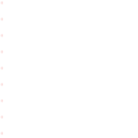
指
久屋
輪
公園
の
はイ
予
ベン
算
トが
は
行わ
ど
れて
れ
いま
く
すの
ら
で、
PageTop
い
お車
か
でお
ご
越し
質
のお
問
客様
を
はご
頂
注意
き
下さ
ま
いま
し
せ！
た
☆