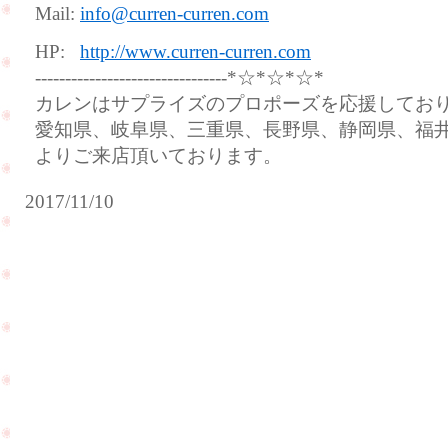
Mail:
info@curren-curren.com
HP:
http://www.curren-curren.com
--------------------------------*☆*☆*☆*
カレンはサプライズのプロポーズを応援してお
愛知県、岐阜県、三重県、長野県、静岡県、福
よりご来店頂いております。
2017/11/10
遠
距
ご
離
結
恋
婚
愛
式
を
の
さ
前
れ
に
て
ク
い
リ
る
ー
カ
ニ
ッ
ン
プ
PageTop
グ
ル