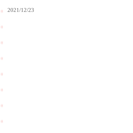
2021/12/23
ご
結
納
を
さ
れ
明
る
け
と
ま
い
し
う
て
こ
お
と
め
で
で
ご
PageTop
と
相
う
談
ご
に
ざ
ご
い
来
ま
店
す
下
☆
さ
い
ま
し
た