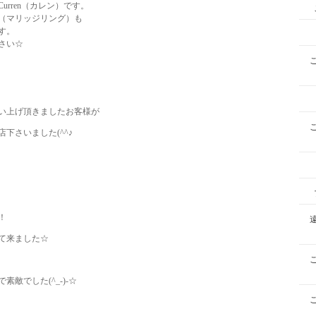
rren（カレン）です。
（マリッジリング）も
す。
さい☆
い上げ頂きましたお客様が
下さいました(^^♪
！
て来ました☆
敵でした(^_-)-☆