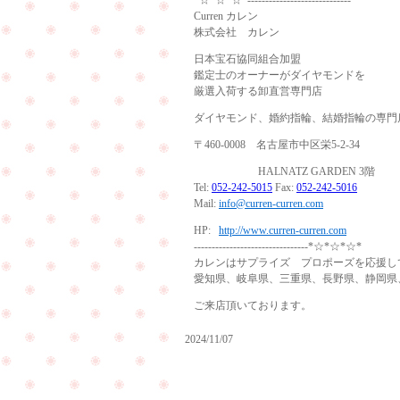
*☆*☆*☆*-----------------------------
Curren カレン
株式会社 カレン
日本宝石協同組合加盟
鑑定士のオーナーがダイヤモンドを
厳選入荷する卸直営専門店
ダイヤモンド、婚約指輪、結婚指輪の専門
〒460-0008 名古屋市中区栄5-2-34
HALNATZ GARDEN 3階
Tel:
052-242-5015
Fax:
052-242-5016
Mail:
info@curren-curren.com
HP:
http://www.curren-curren.com
--------------------------------*☆*☆*☆*
カレンはサプライズ プロポーズを応援し
愛知県、岐阜県、三重県、長野県、静岡県
ご来店頂いております。
2024/11/07
サ
プ
ラ
赤
イ
ち