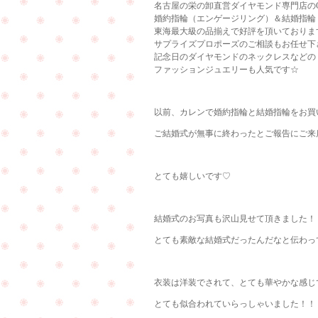
名古屋の栄の卸直営ダイヤモンド専門店のCu
婚約指輪（エンゲージリング）＆結婚指輪
東海最大級の品揃えで好評を頂いておりま
サプライズプロポーズのご相談もお任せ下
記念日のダイヤモンドのネックレスなどの
ファッションジュエリーも人気です☆
以前、カレンで婚約指輪と結婚指輪をお買
ご結婚式が無事に終わったとご報告にご来店
とても嬉しいです♡
結婚式のお写真も沢山見せて頂きました！
とても素敵な結婚式だったんだなと伝わっ
衣装は洋装でされて、とても華やかな感じで素
とても似合われていらっしゃいました！！