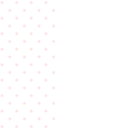
ズ
ゃ
プ
ん
ロ
の
ポ
お
ー
披
ズ
露
の
目
ご
で
PageTop
相
ご
談
来
で
店
ご
下
来
さ
店
い
頂
ま
き
し
ま
た
し
☆
た
☆