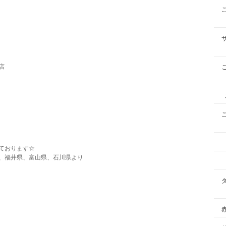
店
ております☆
、福井県、富山県、石川県より