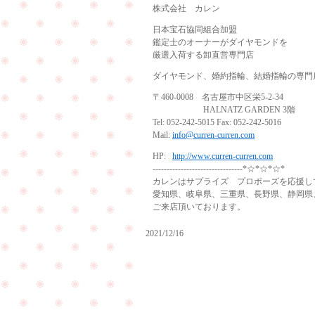
株式会社 カレン
日本宝石協同組合加盟
鑑定士のオーナーがダイヤモンドを
厳選入荷する卸直営専門店
ダイヤモンド、婚約指輪、結婚指輪の専門
〒460-0008 名古屋市中区栄5-2-34
HALNATZ GARDEN 3階
Tel: 052-242-5015 Fax: 052-242-5016
Mail:
info@curren-curren.com
HP:
http://www.curren-curren.com
--------------------------------*☆*☆*☆*
カレンはサプライズ プロポーズを応援し
愛知県、岐阜県、三重県、長野県、静岡県
ご来店頂いております。
2021/12/16
ご
結
彼
納
女
を
様
さ
の
れ
お
る