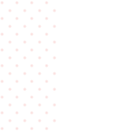
誕
と
生
い
日
う
プ
こ
レ
と
ゼ
で
ン
ご
PageTop
ト
相
で
談
ご
に
来
ご
店
来
を
店
頂
下
き
さ
ま
い
し
ま
た
し
☆
た
☆