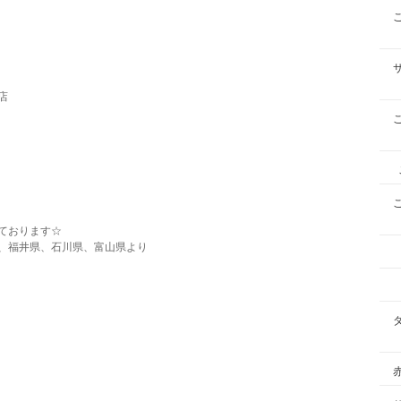
店
ております☆
、福井県、石川県、富山県より