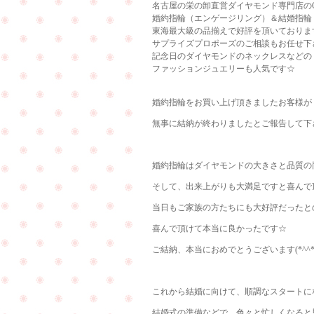
名古屋の栄の卸直営ダイヤモンド専門店のCu
婚約指輪（エンゲージリング）＆結婚指輪
東海最大級の品揃えで好評を頂いておりま
サプライズプロポーズのご相談もお任せ下
記念日のダイヤモンドのネックレスなどの
ファッションジュエリーも人気です☆
婚約指輪をお買い上げ頂きましたお客様が
無事に結納が終わりましたとご報告して下
婚約指輪はダイヤモンドの大きさと品質の
そして、出来上がりも大満足ですと喜んで
当日もご家族の方たちにも大好評だったとの
喜んで頂けて本当に良かったです☆
ご結納、本当におめでとうございます(*^^*
これから結婚に向けて、順調なスタートに
結婚式の準備などで、色々と忙しくなると