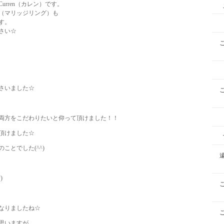
rren（カレン）です。
（マリッジリング）も
す。
さい☆
さいました☆
両方をこだわりたいと仰って頂けました！！
頂けました☆
ことでした(^^)
)
なりましたね☆
思いますが、