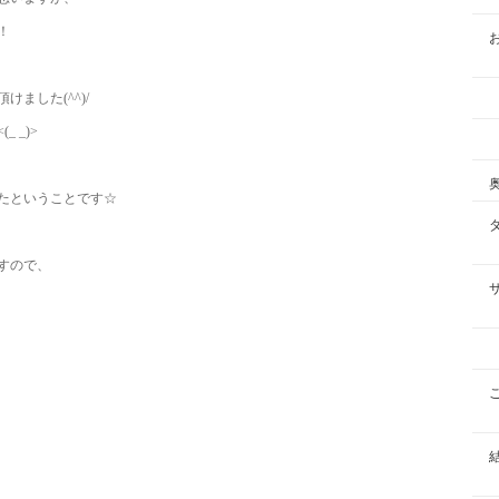
！
ました(^^)/
 _)>
たということです☆
すので、