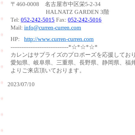
〒460-0008 名古屋市中区栄5-2-34
HALNATZ GARDEN 3階
Tel:
052-242-5015
Fax:
052-242-5016
Mail:
info@curren-curren.com
HP:
http://www.curren-curren.com
--------------------------------*☆*☆*☆*
カレンはサプライズのプロポーズを応援してお
愛知県、岐阜県、三重県、長野県、静岡県、福
よりご来店頂いております。
2023/07/10
お
母
様
の
リ
ン
グ
ダイ
の
ヤモ
リ
ンド
フ
ルー