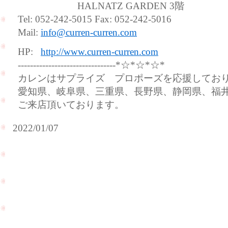
HALNATZ GARDEN 3階
Tel: 052-242-5015 Fax: 052-242-5016
Mail:
info@curren-curren.com
HP:
http://www.curren-curren.com
--------------------------------*☆*☆*☆*
カレンはサプライズ プロポーズを応援してお
愛知県、岐阜県、三重県、長野県、静岡県、福
ご来店頂いております。
2022/01/07
明
け
ダイ
ま
ヤモ
し
ンド
て
ルー
お
ス
め
（裸
で
PageTop
石）
と
が入
う
荷致
ご
しま
ざ