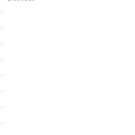
ハ
ワ
イ
挙
式
へ
ご
出
久屋
発
大通
さ
公園
れ
は
る
「ど
カ
祭
ッ
PageTop
り」
プ
を開
ル
催し
様
てい
が
ます
ご
☆
来
店
頂
け
ま
し
た
☆