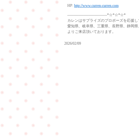
HP:
http://www.curren-curren.com
--------------------------------*☆*☆*☆*
カレンはサプライズのプロポーズを応援し
愛知県、岐阜県、三重県、長野県、静岡県
よりご来店頂いております。
2026/02/09
ご
結
婚
ご
式
友
前
人
に
様
ク
と
リ
一
ー
緒
ニ
に
ン
ご
グ
PageTop
来
へ
店
ご
を
来
頂
店
き
下
ま
さ
し
い
た
ま