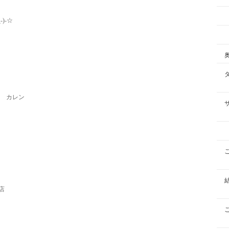
)-☆
カレン
店