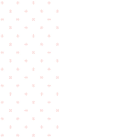
☆
し
た
☆