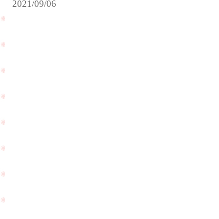
2021/09/06
サ
プ
ラ
イ
ご
ズ
結
プ
納
ロ
の
ポ
ご
ー
相
ズ
談
の
で
ご
ご
相
PageTop
来
談
店
で
を
ご
頂
来
き
店
ま
を
し
頂
た
き
☆
ま
し
た
☆