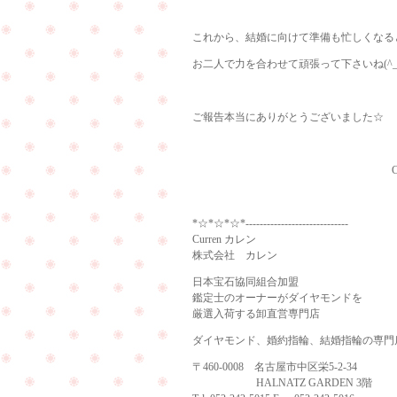
これから、結婚に向けて準備も忙しくなる
お二人で力を合わせて頑張って下さいね(^_-
ご報告本当にありがとうございました☆
Curren（
*☆*☆*☆*-----------------------------
Curren カレン
株式会社 カレン
日本宝石協同組合加盟
鑑定士のオーナーがダイヤモンドを
厳選入荷する卸直営専門店
ダイヤモンド、婚約指輪、結婚指輪の専門
〒460-0008 名古屋市中区栄5-2-34
HALNATZ GARDEN 3階