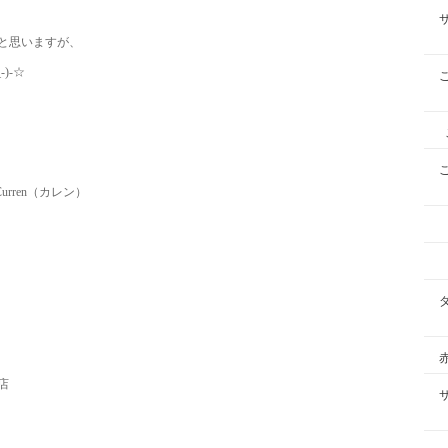
と思いますが、
)-☆
カレン）
店