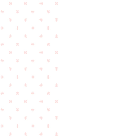
中
に
の
つ
カ
い
ッ
て
プ
ご
ル
相
PageTop
様
談
が
を
ご
頂
来
き
店
ま
頂
し
け
た
ま
☆
し
た
☆