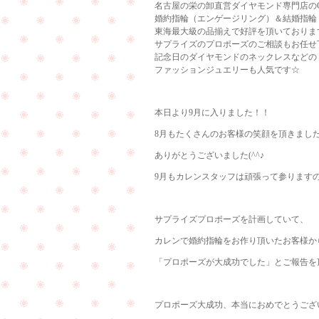
名古屋の栄の卸直営ダイヤモンド専門店のCu
婚約指輪（エンゲージリング）＆結婚指輪
東海最大級の品揃えで好評を頂いておりま
サプライズのプロポーズのご相談もお任せ
記念日のダイヤモンドのネックレスなどの
ファッションジュエリーも人気です☆
本日より9月に入りました！！
8月もたくさんのお客様の笑顔を頂きまし
ありがとうございました(^^♪
9月もカレンスタッフは頑張って参ります
サプライズプロポーズを計画していて、
カレンで婚約指輪をお作り頂いたお客様か
「プロポーズが大成功でした」とご報告を
プロポーズ大成功、本当におめでとうございま