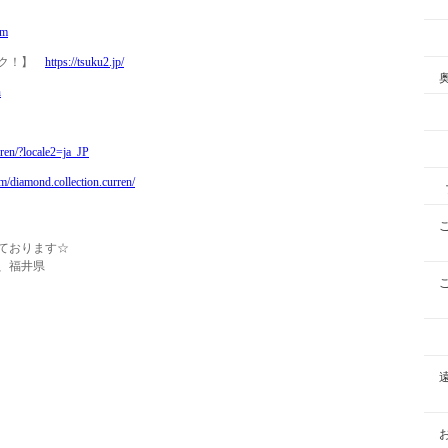
om
ツク！】
https://tsuku2.jp/
n
rren/?locale2=ja_JP
m/diamond.collection.curren/
ております☆
、福井県