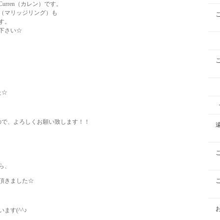
rren（カレン）です。
（マリッジリング）も
す。
下さい☆
た☆
ので、よろしくお願い致します！！
ら、
頂きました☆
す(^^♪