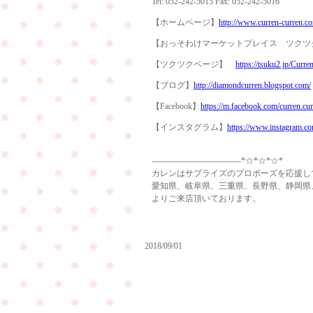
Tel: 052-242-5015 Fax: 052-242-5016
【ホームページ】
http://www.curren-curren.c
【おっそわけマーケットプレイス ツク
【ツクツクページ】
https://tsuku2.jp/Curre
【ブログ】
http://diamondcurren.blogspot.com/
【Facebook】
https://m.facebook.com/curren.cu
【インスタグラム】
https://www.instagram.co
--------------------------------*☆*☆*☆*
カレンはサプライズのプロポーズを応援し
愛知県、岐阜県、三重県、長野県、静岡県
よりご来店頂いております。
2018/09/01
遠
距
離
ご
恋
結
愛
納