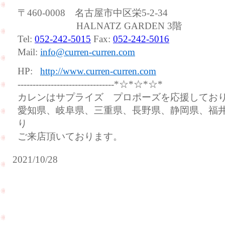
〒460-0008 名古屋市中区栄5-2-34
HALNATZ GARDEN 3階
Tel:
052-242-5015
Fax:
052-242-5016
Mail:
info@curren-curren.com
HP:
http://www.curren-curren.com
--------------------------------*☆*☆*☆*
カレンはサプライズ プロポーズを応援してお
愛知県、岐阜県、三重県、長野県、静岡県、福
り
ご来店頂いております。
2021/10/28
ご
赤
結
ち
婚
ゃ
25
ん
周
を
年
連
の
れ
お