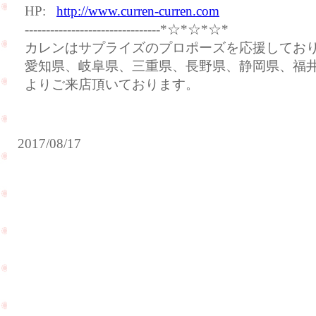
HP:
http://www.curren-curren.com
--------------------------------*☆*☆*☆*
カレンはサプライズのプロポーズを応援してお
愛知県、岐阜県、三重県、長野県、静岡県、福
よりご来店頂いております。
2017/08/17
冠
婚
葬
祭
ご
用
友
の
人
パ
の
ー
方
ル
を
も
ご
好
紹
PageTop
評
介
を
頂
頂
き
い
ま