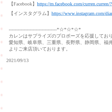
【Facebook】
https://m.facebook.com/curren.curren/
【インスタグラム】
https://www.instagram.com/dia
--------------------------------*☆*☆*☆*
カレンはサプライズのプロポーズを応援してお
愛知県、岐阜県、三重県、長野県、静岡県、福
よりご来店頂いております。
2021/09/13
サ
お
プ
母
ラ
様
イ
の
ズ
リ
プ
ン
ロ
グ
ポ
の
ー
リ
ズ
フ
の
ォ
ご
ー
相
PageTop