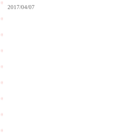
2017/04/07
ご
結
婚
記
念
い
日
よ
で
い
ダ
よ
イ
各
ヤ
地
モ
で
ン
入
ド
学
の
式
ネ
が
ッ
PageTop
開
ク
催
レ
さ
ス
れ
を
て
お
い
買
ま
い
す
上
ね
げ
☆
頂
き