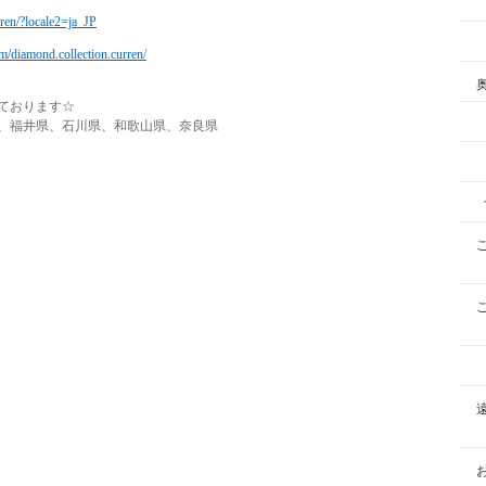
rren/?locale2=ja_JP
m/diamond.collection.curren/
ております☆
、福井県、石川県、和歌山県、奈良県