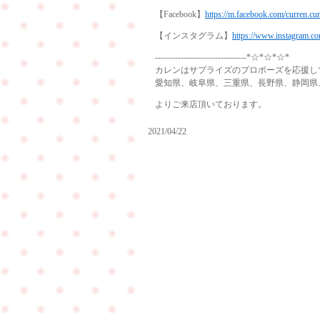
【Facebook】
https://m.facebook.com/curren.cu
【インスタグラム】
https://www.instagram.co
--------------------------------*☆*☆*☆*
カレンはサプライズのプロポーズを応援し
愛知県、岐阜県、三重県、長野県、静岡県
よりご来店頂いております。
2021/04/22
ご
結
納
が
お
無
友
事
達
に
を
終
連
わ
れ
り
て
ま
ご
し
来
PageTop
た
店
と
下
ご
さ
報
い
告