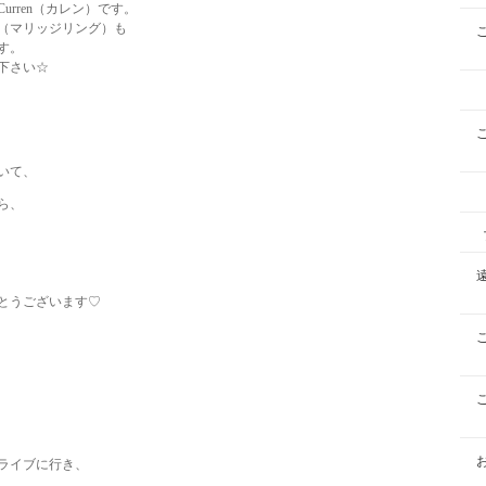
rren（カレン）です。
（マリッジリング）も
す。
下さい☆
いて、
ら、
とうございます♡
ライブに行き、