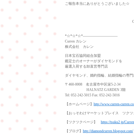
ご報告本当にありがとうございました☆
Curren（
*☆*☆*☆*-----------------------------
Curren カレン
株式会社 カレン
日本宝石協同組合加盟
鑑定士のオーナーがダイヤモンドを
厳選入荷する卸直営専門店
ダイヤモンド、婚約指輪、結婚指輪の専門
〒460-0008 名古屋市中区栄5-2-34
HALNATZ GARDEN 3階
Tel: 052-242-5015 Fax: 052-242-5016
【ホームページ】
http://www.curren-curren.c
【おっそわけマーケットプレイス ツク
【ツクツクページ】
https://tsuku2.jp/Curre
【ブログ】
http://diamondcurren.blogspot.com/