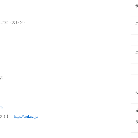
カレン）
店
om
ツク！】
https://tsuku2.jp/
n