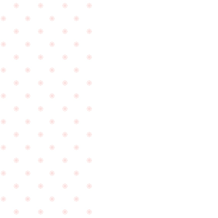
ま
を
し
頂
た
き
☆
ま
し
た
☆