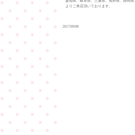
愛知県、岐阜県、三重県、長野県、静岡県
よりご来店頂いております。
2017/09/08
名
古
屋
の
20
栄
周
の
年
久
の
屋
ご
大
結
通
婚
公
記
園
念
は
日
イ
に
PageTop
ベ
ご
ン
来
ト
店
が
を
開
頂
催
き
さ
ま
れ
し
て
た