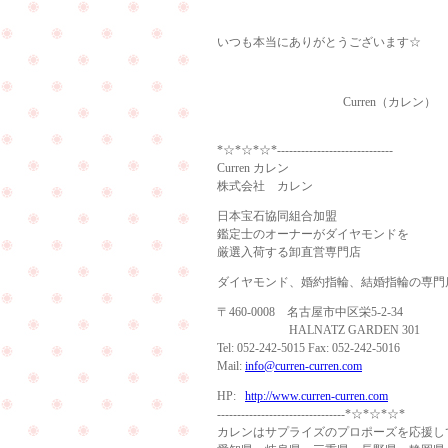
いつも本当にありがとうございます☆
Curren（カレン）
*☆*☆*☆*-----------------------------
Curren カレン
株式会社 カレン
日本宝石協同組合加盟
鑑定士のオーナーがダイヤモンドを
厳選入荷する卸直営専門店
ダイヤモンド、婚約指輪、結婚指輪の専門
〒460-0008 名古屋市中区栄5-2-34
HALNATZ GARDEN 301
Tel: 052-242-5015 Fax: 052-242-5016
Mail:
info@curren-curren.com
HP:
http://www.curren-curren.com
--------------------------------*☆*☆*☆*
カレンはサプライズのプロポーズを応援し