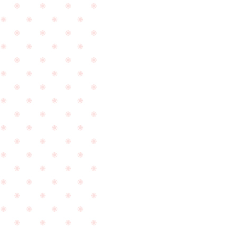
い
☆
ま
す
☆