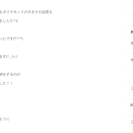
もダイヤモンドの大きさや品質を
!(^^)!
です(*^^*)
^_-)-☆
納をするのが
した！！
ように