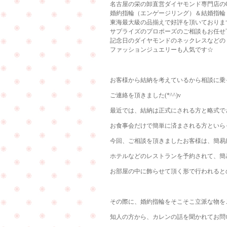
名古屋の栄の卸直営ダイヤモンド専門店のCu
婚約指輪（エンゲージリング）＆結婚指輪
東海最大級の品揃えで好評を頂いておりま
サプライズのプロポーズのご相談もお任せ
記念日のダイヤモンドのネックレスなどの
ファッションジュエリーも人気です☆
お客様から結納を考えているから相談に乗
ご連絡を頂きました(*^^)v
最近では、結納は正式にされる方と略式で
お食事会だけで簡単に済まされる方といら
今回、ご相談を頂きましたお客様は、簡易
ホテルなどのレストランを予約されて、簡
お部屋の中に飾らせて頂く形で行われるとのこ
その際に、婚約指輪をそこそこ立派な物を
知人の方から、カレンの話を聞かれてお問