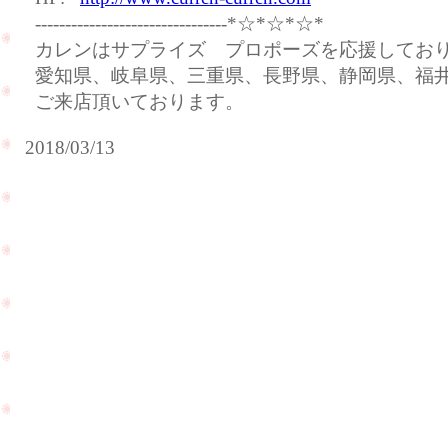
--------------------------------*☆*☆*☆*
カレンはサプライズ プロポーズを応援してお
愛知県、岐阜県、三重県、長野県、静岡県、福
ご来店頂いております。
2018/03/13
ハ
ワ
イ
で
海
外
挙
ご
式
出
を
産
さ
の
れ
お
た
祝
お
い
客
に
様
ご
が
PageTop
来
お
店
写
を
真