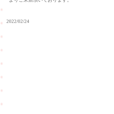
2022/02/24
結
婚
式
の
お
人気
写
ライ
真
ンの
を
ダイ
持
ヤモ
っ
ンド
て
ルー
遊
ス
PageTop
び
（裸
に
石）
来
が入
て
荷致
下
しま
さ
した
い
☆
ま
し
た
☆