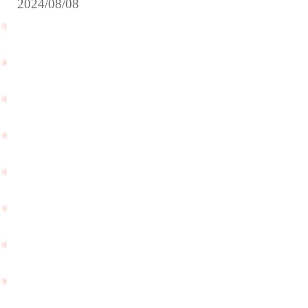
2024/08/08
サ
プ
ラ
帰
イ
省
ズ
中
プ
の
ロ
お
ポ
客
ー
様
ズ
に
大
ご
成
PageTop
来
功
店
の
を
ご
頂
報
き
告
ま
を
し
頂
た
き
☆
ま
し
た
☆