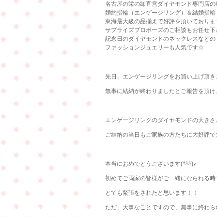
名古屋の栄の卸直営ダイヤモンド専門店のCu
婚約指輪（エンゲージリング）＆結婚指輪
東海最大級の品揃えで好評を頂いておりま
サプライズプロポーズのご相談もお任せ下
記念日のダイヤモンドのネックレスなどの
ファッションジュエリーも人気です☆
先日、エンゲージリングをお買い上げ頂き
無事に結納が終わりましたとご報告を頂け
エンゲージリングのダイヤモンドの大きさ
ご結納の当日もご家族の方たちに大好評で大
本当におめでとうございます(*^^)v
初めてご両家の皆様がご一緒になられる時
とても緊張をされたと思います！！
ただ、大事なことですので、無事に終わられて