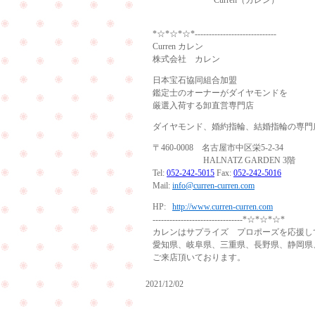
Curren（カレン）
*☆*☆*☆*-----------------------------
Curren カレン
株式会社 カレン
日本宝石協同組合加盟
鑑定士のオーナーがダイヤモンドを
厳選入荷する卸直営専門店
ダイヤモンド、婚約指輪、結婚指輪の専門
〒460-0008 名古屋市中区栄5-2-34
HALNATZ GARDEN 3階
Tel:
052-242-5015
Fax:
052-242-5016
Mail:
info@curren-curren.com
HP:
http://www.curren-curren.com
--------------------------------*☆*☆*☆*
カレンはサプライズ プロポーズを応援し
愛知県、岐阜県、三重県、長野県、静岡県
ご来店頂いております。
2021/12/02
サ
結
プ
婚