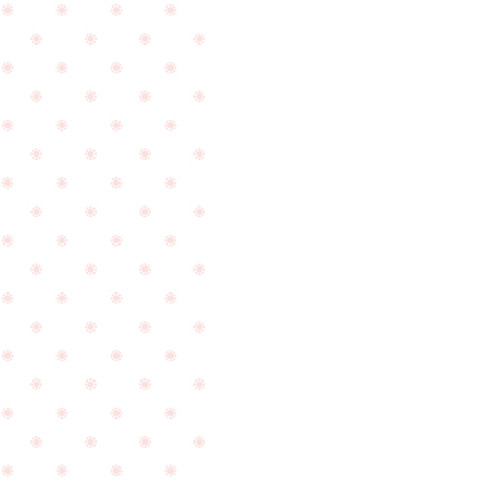
ラ
式
イ
直
ズ
前
プ
に
ロ
ク
ポ
リ
ー
ー
ズ
ニ
大
ン
成
グ
PageTop
功
へ
の
お
ご
越
報
し
告
下
を
さ
頂
い
き
ま
ま
し
し
た
た
☆
☆