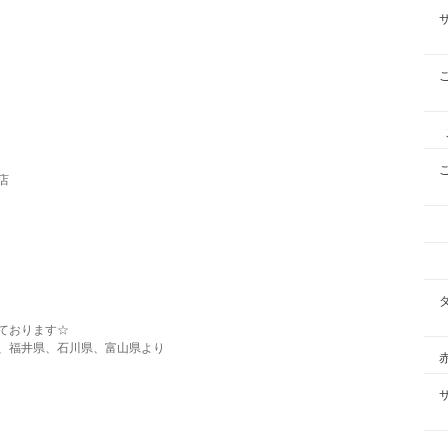
店
ております☆
、福井県、石川県、富山県より