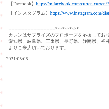
【Facebook】
https://m.facebook.com/curren.curren/
【インスタグラム】
https://www.instagram.com/dia
--------------------------------*☆*☆*☆*
カレンはサプライズのプロポーズを応援してお
愛知県、岐阜県、三重県、長野県、静岡県、福
よりご来店頂いております。
2021/05/06
赤
ち
結
ゃ
婚
ん
式
を
の
連
ご
れ
報
て
告
遊
に
び
ご
PageTop
に
来
来
店
て
下